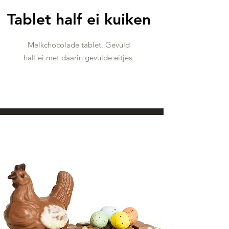
Tablet half ei kuiken
Melkchocolade tablet. Gevuld
half ei met daarin gevulde eitjes.