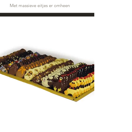
Met massieve eitjes er omheen