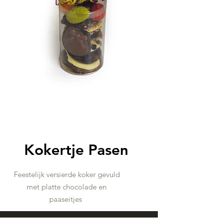
Kokertje Pasen
Feestelijk versierde koker gevuld
met platte chocolade en
paaseitjes