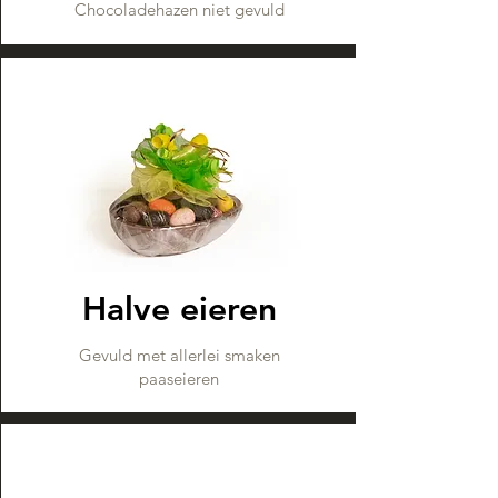
Chocoladehazen niet gevuld
Halve eieren
Gevuld met allerlei smaken
paaseieren