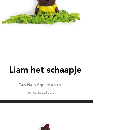
Liam het schaapje
Een klein figuurtje van
melkchocolade